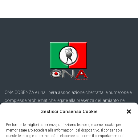
ONA COSENZA è una libera associazione che tratta le numerose e
complesse problematiche legate alla presenza dell'amianto nel
territorio calabrese.
Gestisci Consenso Cookie
SEGUICI SUI SOCIAL
Per fornire le migliori esperienze, utilizziamo tecnologie come i cookie per
memorizzare e/o accedere alle informazioni del dispositivo. Il consenso a
queste tecnologie ci permetterà di elaborare dati come il comportamento di