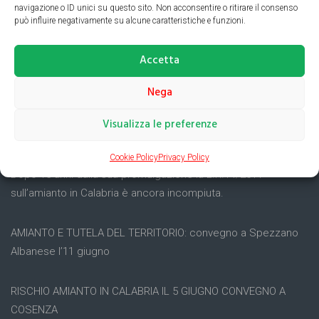
navigazione o ID unici su questo sito. Non acconsentire o ritirare il consenso
può influire negativamente su alcune caratteristiche e funzioni.
Accetta
ULTIME NEWS
Nega
5 luglio: ONA Cosenza in piazza per informare sul rischio
Visualizza le preferenze
amianto
Cookie Policy
Privacy Policy
Dopo 15 anni dalla sua promulgazione la L.R.14/2011
sull’amianto in Calabria è ancora incompiuta.
AMIANTO E TUTELA DEL TERRITORIO: convegno a Spezzano
Albanese l’11 giugno
RISCHIO AMIANTO IN CALABRIA IL 5 GIUGNO CONVEGNO A
COSENZA